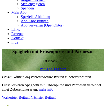
Sich engagieren
Spenden
Mein Abo
Spezielle Abholung
Abo Anpassungen
Abo verwalten (OpenOlitor)
Links
Rezepte
Kontakt
fr
de
Spaghetti mit Erbsenpüree und Parmesan
1st Nov 2025
Petits pois
Erbsen
Erbsen können auf verschiedenste Weisen zubereitet werden.
Diese leckeren Spaghetti mit Erbsenpüree und Parmesan verbindet
zwei Zubereitungsarten.
mehr info
Vorheriger Beitrag
Nächster Beitrag