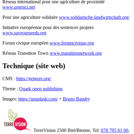
Réseau international pour une agriculture de proximité
www.urgenci.net
Pour une agriculture solidaire
www.solidarische-landwirtschaft.org/
Initiative européenne pour des semences propres
www.saveourseeds.org
Forum civique européen
www.forumcivique.org
Réseau Transition Town
www.transitionnetwork.org
Technique (site web)
CMS :
https://getgrav.org/
Theme :
Quark open publishing
Images:
https://unsplash.com/
+
Bruno Baudry
TerreVision 2500 Biel/Bienne, Tel:
078 795 61 00
,